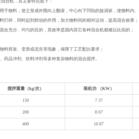
效混合机，其主要特点如下：
作用于物料，使之形成外围向上翻滚，中心向下凹陷的旋涡状，使物料内
物料打碎，同时起到扰动的作用，加大物料间的相对运动，提高混合效果；
到混合充分、均匀的目的，其效率是国内其它各种混合机都难以比拟的；
生物料挥发、变质或流失等现象，保障了工艺配比要求；
精、药品冲剂、饮料冲剂等多种复杂物料的混合搅拌。
搅拌重量（kg/次）
装机功 （KW）
150
7.37
200
8.07
400
10.87