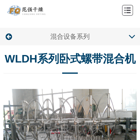
网
站
关
首
混合设备系列
于
产
页
我
品
案
WLDH系列卧式螺带混合机
们
中
例
新
心
中
闻
联
心
资
系
讯
我
们