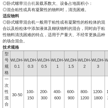
◎
卧式螺带
混合机
装载系数大、设备占地面积小：
◎混合粘性或具有凝聚性的物料时，清洗困难。
适应物料
◎
卧式螺带混合机
一般用于粘性或有凝聚性的粉粒体的混
合以及粉粒体中添加液体及糊状物料的混合，同时由于粘
性物料清洗困难的特点，适用于产量大、不经常更换品种
的场合混合。
技术规格
型
号
WLDH-
WLDH-
WLDH-
WLDH-
WLDH-
WLDH-
WLDH-
W
规
0.1
0.3
0.5
1
1.5
2
3
格
一
次
性
100-
200-
400-
600-
800-
1200-
30-50
混
150
300
600
900
1200
1800
合