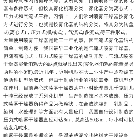
分循环式和闭路循环式等。众所周知，目前喷雾干燥的雾化
器有多种形式，但按其雾化机理分类，雾化器分为离心式，
压力式和气流式三种。习惯上，人们常对喷雾干燥器按雾化
方式进行分类，也就是按雾化器的结构分类。将其分为转盘
式(离心式)，压力式(机械式)，气流式(多流式)等三种形式。
大量使用喷雾干燥器是近三十年的事。因气流式雾化器结构
简单，制造方便，我国最早工业化的是气流式喷雾干燥器。
但随着离心式，压力式喷雾干燥器的成功开发，气流式喷雾
干燥器能量消耗大的缺点就显现出来
(雾化器消耗的能量是另
两种的4~8倍).最近几年，这种机型在大工业生产中逐渐被其
他两种机型所取代。但由于制药行业的特殊需要，该机型仍
在使用。目前离心式喷雾干燥器从每小时处理量几千克到几
十吨已经形成了系列化机型，生产制造技术基本成熟。压力
式喷雾干燥器所得产品为微粒状，在合成洗涤剂，乳制品，
染料，水处理剂等方面都有大量应用。我国自行设计制造的
压力式喷雾干燥器直径可达8m，总高达50多m，每小时可以
蒸发几吨水。
喷雾干燥器是处理溶液，悬浮液或泥浆状物料的干燥设备。