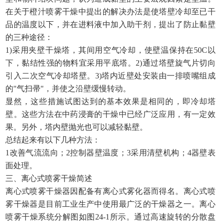
在关于橙汁喷雾干燥中提出的解决办法是使塔壁冷却至已干
品的温度以下，并在进料液中加入助干剂，提出了防止黏壁
的三种途径：
1)采用夹壁干燥塔，其间用空气冷却，使壁温保持在50C以
下，黏结性强的物料宜采用平底塔。2)通过塔壁旋气片切向
引入二次空气冷却塔壁。3)塔内近壁处安装由一排喷嘴组成
的"气扫帚"，并使之沿壁缓慢转动。
显然，这些措施试图达到的基本效果是相同的，即冷却塔
壁。这些方法在中药浸膏的干燥中已经广泛应用，有一定效
果。另外，塔内壁抛光也可以减轻黏壁。
总结起来有以下几种方法：
1改善气流流向；2控制器壁温度；3采用清壁机构；4器壁表
面处理。
三、离心式喷雾干燥简述
离心式喷雾干燥器因配备有离心式雾化器而得名。离心式喷
雾干燥器是目前工业生产中使用最广泛的干燥器之一。离心
喷雾干燥系统分解图如图
24-1所示。通过高速旋转的分散盘