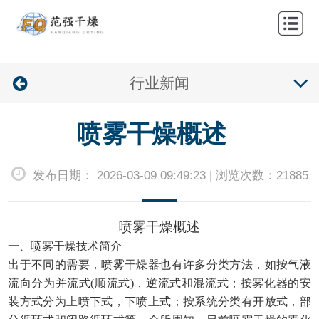
网
站
关
首
行业新闻
于
产
页
我
品
案
喷雾干燥概述
们
中
例
新
发布日期： 2026-03-09 09:49:23 | 浏览次数：21885
心
中
闻
联
心
资
系
喷雾干燥概述
讯
我
一、喷雾干燥技术简介
出于不同的需要，喷雾干燥器也有许多分类方法，如按气液
们
流向分为并流式
(顺流式)，逆流式和混流式；按雾化器的安
装方式分为上喷下式，下喷上式；按系统分类有开放式，部