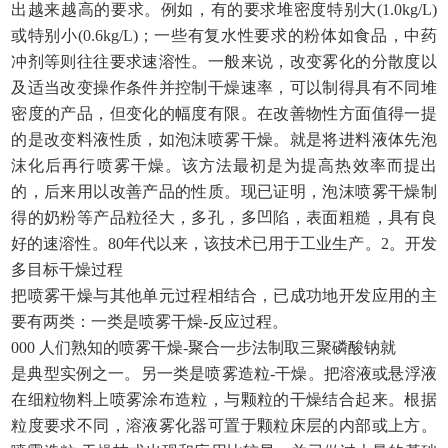
出越来越高的要求。例如，有的要求堆密度特别大
(1.0kg/L)
或特别小(0.6kg/L)；一些有复水性要求的粉体如食品，中药
冲剂等则往往要求速溶性。一般来说，改变雾化的分散度以
及适当改变操作条件并控制干燥速率，可以制得具有不同堆
密度的产品，但变化的幅度有限。在改善物性方面值得一提
的是改变料液性质，如泡沫喷雾干燥。就是将进料液体先泡
沫化后再行喷雾干燥。该方法最初是为提高热效率而提出
的，后来用以改善产品的性质。现已证明，泡沫喷雾干燥制
得的奶粉等产品粒径大，多孔，多凹陷，表面粗糙，具有良
好的速溶性。80年代以来，该技术已用于工业生产。2。开发
多目标干燥过程
把喷雾干燥与其他单元过程相结合，已成功地开发应用的主
要有两类：一类是喷雾干燥
-反应过程。
000
人们熟知的喷雾干燥
-聚合一步法制取三聚磷酸钠就
是典型实例之一。另一类是喷雾造粒
-干燥。把溶液或悬浮液
在细粒物料上喷雾涂布造粒，与颗粒的干燥结合起来。根据
粒度要求不同，溶液雾化器可置于颗粒床层的内部或上方。