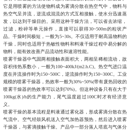
它是用喷雾的方法使物料成为雾滴分散在热空气中，物料与
热空气呈并流，逆流或混流的方式互相接触，使水分迅速蒸
发，以达到干燥目的。采用这种干燥方法，可以省去浓缩，
过滤，粉碎等单元操作，直接可以获得
30~500m的粒状产
品。干燥时间极短，一般为5~30s。不仅适用于耐高温物料的
干燥，同时也适用于热敏性物料和料液干燥过程中易分解的
物料，能有效改善产品流动性和速溶性能。
喷雾干燥器中气固两相接触表面积大，两相呈稀相流动，故
容积传热系数小，一般为
100~400kJ/(m2.h.C)。热空气进口温
度在并流操作时为150~500C，逆流操作时为150~300C。工业
规模的喷雾干燥器，热效率一般为30%~50%(带有废热回收的
喷雾干燥器的热效率可以达到70%)。但这种设备只有在大于
100kg(水)/h的生产能力，尾气温度超过100C时才有经济意
义。
喷雾干燥的基本流程是料液通过雾化器，形成雾滴分散在热
气流中。空气经鼓风机送入空气加热器预热，然后进入喷雾
干燥器，与雾滴接触干燥。产品中一部分落人塔底与气体分