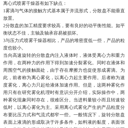
离心式喷雾干燥器有如下缺点：
1雾滴与气体的接触方式基本属于并流形式，分散盘不能垂直
放置。
2分散盘的加工精度要求较高，要有良好的动平衡性能。如平
衡状态不佳，主轴及轴承容易被损坏。
3与压力式喷雾干燥器相比，产品的堆密度低一些，产品的粒
度也较小。
当向高速旋转的分散盘内注入液体时，液体受离心力和重力
作用，在两种力的作用下得到加速分裂雾化。同时在液体和
周围空气的接触面处，由于存在摩擦力也促使形成雾滴。为
此，前者称为离心雾化，以离心力起主要作用。后者称为速
度雾化，离心力只起给液体加速作用。但是，这两种雾化作
用只有在研究雾化机理时有意识分开介绍，实际操作中，两
种雾化现象同时存在，很难区分。当进料量较小而且转速较
低时，以离心雾化为主。采用离心式雾化产生的产品粒度分
布要比压力式和气流式都窄一些。一般情况下，旋转分散盘
表面上液滴的形成取决于许多条件，如料液的黏度，表面张