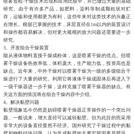
喷雾造粒-干燥技术出现和应用比较早，并已做过大量的基础
研究。由于有许多产品，如肥料，染料等制成颗粒状对贮
存，运输和使用都更为有利，这些年来对这类技术的兴趣正
在增长。根据已掌握的技术，床层直径在1m以内的装置设计
和操作都容易解决，但对更大规模的放大问题还需要进一步
研究。
3。开发组合干燥装置
能从液体物料直接干燥成粉体，这是喷雾干燥的优点。但喷
雾干燥设备热效率低，体积庞大，生产能力低，投资高也是
缺点。近年来，中外干燥对以喷雾干燥为一级的多级组合干
燥进行了大量的研究。利用它将液体干燥成固体后再进入下
一级干燥器进一步干燥，这样克服了喷雾干燥器的缺点。有
关这方面的情况将在组合干燥内容中介绍。
4。解决黏壁问题
黏壁现象迄今仍然是妨碍喷雾干燥器正常操作的一个突出问
题。一般说来，增大直径可以减轻黏壁。但为此目的而采用
非常大的设备直径显然不经济。国外研究了干燥过程中的黏
壁和物料结块问题，认为造成黏壁的主要宏观因素是壁温。