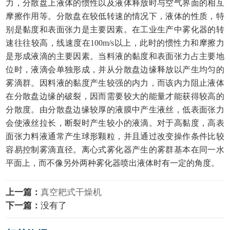
力，分散盘上液体的惯性以及液体释放时与空气界面的相互
摩擦作用等。分散盘在较低转速的情况下，液体的性质，特
别是黏度和表面张力是主要因素。在工业生产中雾化器的转
速往往较高，线速度在
100m/s以上，此时的惯性力和摩擦力
是形成液滴的主要因素。当料液的黏度和表面张力占主要地
位时，液滴会单独形成，并从分散盘边缘释放以产生均匀的
雾滴群。因料液的黏度产生较强的内力，而该内力阻止液体
在分散盘边缘的破裂，因而需要较大的能量才能获得较高的
分散度。由分散盘边缘较厚的液膜中产生液丝，低表面张力
会使液丝拉长，断裂时产生较小的液滴。对于高黏度，高表
面张力料液通常产生球形颗粒，并且通过改变操作条件比较
容易控制雾滴直径。离心式雾化器产生的雾群基本在同一水
平面上，而不像另外两种雾化器喷出液体时有一定的角度。
上一篇：
真空耙式干燥机
下一篇：
没有了