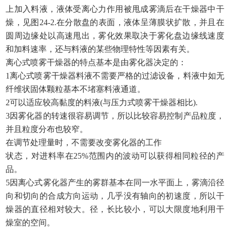
上加入料液，液体受离心力作用被甩成雾滴后在干燥器中干
燥，见图24-2.在分散盘的表面，液体呈薄膜状扩散，并且在
圆周边缘处以高速甩出，雾化效果取决于雾化盘边缘线速度
和加料速率，还与料液的某些物理特性等因素有关。
离心式喷雾干燥器的特点基本是由雾化器决定的：
1离心式喷雾干燥器料液不需要严格的过滤设备，料液中如无
纤维状固体颗粒基本不堵塞料液通道。
2可以适应较高黏度的料液(与压力式喷雾干燥器相比).
3因雾化器的转速很容易调节，所以比较容易控制产品粒度，
并且粒度分布也较窄。
在调节处理量时，不需要改变雾化器的工作
状态，对进料率在
25%范围内的波动可以获得相同粒径的产
品。
5因离心式雾化器产生的雾群基本在同一水平面上，雾滴沿径
向和切向的合成方向运动，几乎没有轴向的初速度，所以干
燥器的直径相对较大。径，长比较小，可以大限度地利用干
燥室的空间。