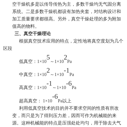
空干燥机多是以传导传热为主，多数干燥均无气固分离
系统。二是多数干燥机都设有加热夹套，对结构设计和
加工质量要求都很高。另外，真空干燥处理的多为附加
值高的物料。
三、真空干燥理论
根据真空技术应用的特点，定性地将真空度划为几个
区段
5
2
低真空：
1×10
～
1×10
Pa
2
-1
中真空：
1×10
～
1×10
Pa
-1
-6
高真空：
1×10
～
1×10
Pa
-6
超高真空：
1×10
Pa以上
利用低真空技术的目的并不要求空间的性质有所改
变，而只是为了得到压力差，因而可作为机械能的来
源。这种机械能的特点是压强处处均匀，用于除去大气