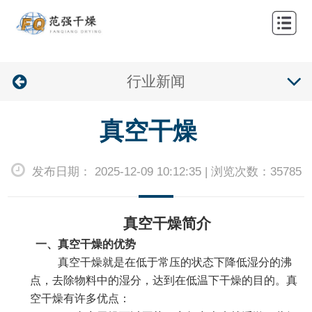
网
站
关
首
行业新闻
于
产
页
我
品
案
真空干燥
们
中
例
新
发布日期： 2025-12-09 10:12:35 | 浏览次数：35785
心
中
闻
联
心
资
系
真空干燥简介
讯
我
一、真空干燥的优势
真空干燥就是在低于常压的状态下降低湿分的沸
们
点，去除物料中的湿分，达到在低温下干燥的目的。真
空干燥有许多优点：