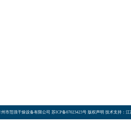
常州市范强干燥设备
CHANGZHOU FANQIANG DRYING EQUIPM
手机：13906121030 / 13906121090
电话：0519-8890 6789
邮箱：
sales@fqdry.com
传真：0519-88906715
-2021 常州市范强干燥设备有限公司
苏ICP备07023423号
版权声明
技术支持：
江
地址：常州市天宁区郑陆镇工业